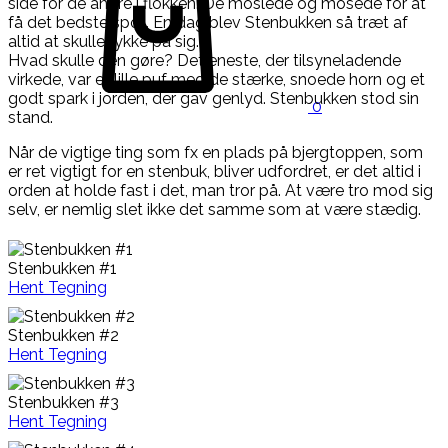
side for de andre i flokken. De moslede og mosede for at
få det bedste spot. En dag blev Stenbukken så træt af
altid at skulle rykke på sig.
Hvad skulle den gøre? Det eneste, der tilsyneladende
virkede, var et lille puf med de stærke, snoede horn og et
godt spark i jorden, der gav genlyd. Stenbukken stod sin
0
stand.
Når de vigtige ting som fx en plads på bjergtoppen, som
er ret vigtigt for en stenbuk, bliver udfordret, er det altid i
orden at holde fast i det, man tror på. At være tro mod sig
selv, er nemlig slet ikke det samme som at være stædig.
Stenbukken #1
Hent Tegning
Stenbukken #2
Hent Tegning
Stenbukken #3
Hent Tegning