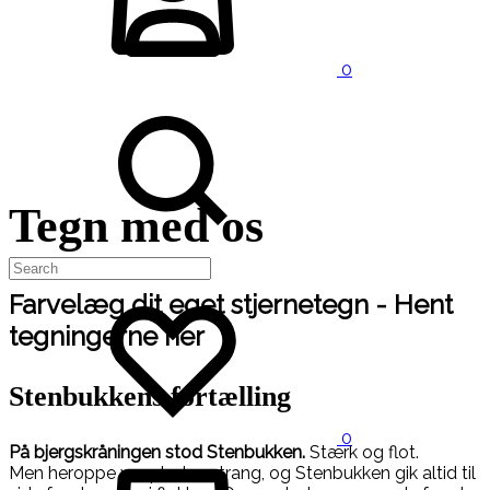
0
Tegn med os
Farvelæg dit eget stjernetegn - Hent
tegningerne her
Stenbukkens fortælling
0
På bjergskråningen stod Stenbukken.
Stærk og flot.
Men heroppe var pladsen trang, og Stenbukken gik altid til