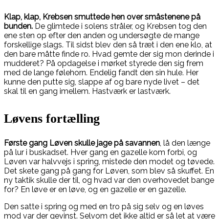
Klap, klap, Krebsen smuttede hen over småstenene på
bunden.
De glimtede i solens stråler, og Krebsen tog den
ene sten op efter den anden og undersøgte de mange
forskellige slags. Til sidst blev den så træt i den ene klo, at
den bare måtte finde ro. Hvad gemte der sig mon derinde i
mudderet? På opdagelse i mørket styrede den sig frem
med de lange følehorn. Endelig fandt den sin hule. Her
kunne den putte sig, slappe af og bare nyde livet – det
skal til en gang imellem. Hastværk er lastværk.
Løvens fortælling
Første gang Løven skulle jage på savannen
, lå den længe
på lur i buskadset. Hver gang en gazelle kom forbi, og
Løven var halvvejs i spring, mistede den modet og tøvede.
Det skete gang på gang for Løven, som blev så skuffet. En
ny taktik skulle der til, og hvad var den overhovedet bange
for? En løve er en løve, og en gazelle er en gazelle.
Den satte i spring og med en tro på sig selv og en løves
mod var der gevinst. Selvom det ikke altid er så let at være