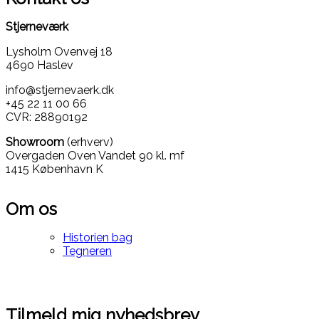
Stjerneværk
Lysholm Ovenvej 18
4690 Haslev
info@stjernevaerk.dk
+45 22 11 00 66
CVR: 28890192
Showroom
(erhverv)
Overgaden Oven Vandet 90 kl. mf
1415 København K
Om os
Historien bag
Tegneren
Tilmeld mig nyhedsbrev