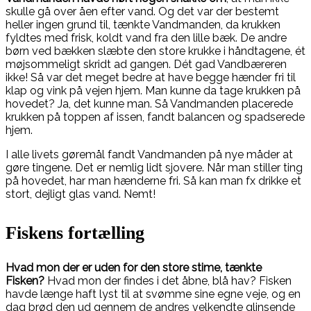
skulle gå over åen efter vand. Og det var der bestemt
heller ingen grund til, tænkte Vandmanden, da krukken
fyldtes med frisk, koldt vand fra den lille bæk. De andre
børn ved bækken slæbte den store krukke i håndtagene, ét
møjsommeligt skridt ad gangen. Dét gad Vandbæreren
ikke! Så var det meget bedre at have begge hænder fri til
klap og vink på vejen hjem. Man kunne da tage krukken på
hovedet? Ja, det kunne man. Så Vandmanden placerede
krukken på toppen af issen, fandt balancen og spadserede
hjem.
I alle livets gøremål fandt Vandmanden på nye måder at
gøre tingene. Det er nemlig lidt sjovere. Når man stiller ting
på hovedet, har man hænderne fri. Så kan man fx drikke et
stort, dejligt glas vand. Nemt!
Fiskens fortælling
Hvad mon der er uden for den store stime, tænkte
Fisken?
Hvad mon der findes i det åbne, blå hav? Fisken
havde længe haft lyst til at svømme sine egne veje, og en
dag brød den ud gennem de andres velkendte glinsende