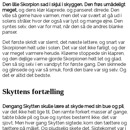
Den lille Skorpion sad i skjul i skyggen. Den frøs umådeligt
meget,
og dens klør klaprede, og panseret dirrede. Den
ville så gerne have varmen, men det var svært at gå ud i
solens stråler, hvor der også var lyst og mange øjne. Den
syntes selv, den var for mat, når den så de andres blanke
panser.
Det første skridt var slemt, det næste lettere, og snart var
Skorpionen helt ude i solen. Det var slet ikke farligt, og der
var meget varmere herude. Kløerne stoppede sin klapren,
og den dejlige varme gjorde Skorpionen helt let og glad.
Den så sig selv i en vandpyt for første gang. Den skinnede
og glinsede og var så smuk, fordi den bare var sig selv. Og
det er altid det bedste.
Skyttens fortælling
Dengang Skytten skulle lære at skyde med sin bue og pil
,
var det ikke helt lige til. Den ramte forkert masser af gange,
tabte både pil og bue og syntes bestemt ikke, det var
sjovt. Men hver gang Skytten sigtede, kom den tættere og
tættere på målet. Og pludselig skete det. Sigtekornet var i